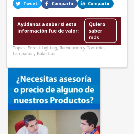
Tweet
Compartir
Compartir
Ayúdanos a saber si esta
Quiero
información fue de valor:
saber
más
Topics:
Forest Lighting
,
Iluminacion y Controles
,
Lamparas y Balastras