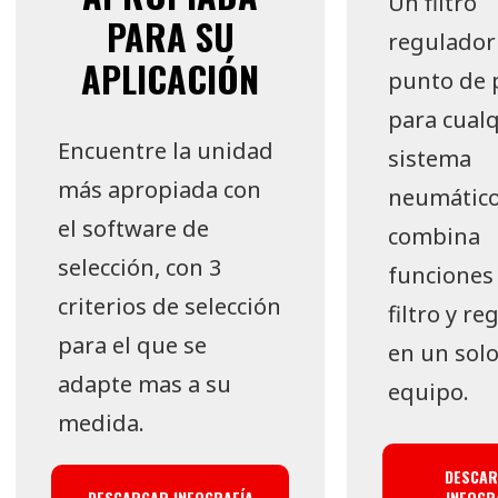
Un filtro
PARA SU
regulador
APLICACIÓN
punto de 
para cual
Encuentre la unidad
sistema
más apropiada con
neumático
el software de
combina
selección, con 3
funciones
criterios de selección
filtro y re
para el que se
en un sol
adapte mas a su
equipo.
medida.
DESCA
INFOGR
DESCARGAR INFOGRAFÍA