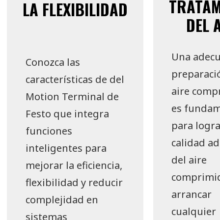
TRATAM
LA FLEXIBILIDAD
DEL 
Una adec
Conozca las
preparaci
características de del
aire comp
Motion Terminal de
es fundam
Festo que integra
para logra
funciones
calidad a
inteligentes para
del aire
mejorar la eficiencia,
comprimid
flexibilidad y reducir
arrancar
complejidad en
cualquier
sistemas