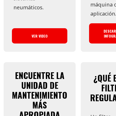
máquina 
neumáticos.
aplicación
DESCA
VER VIDEO
INFOGR
ENCUENTRE LA
¿QUÉ 
UNIDAD DE
FIL
MANTENIMIENTO
REGUL
MÁS
APROPIADA