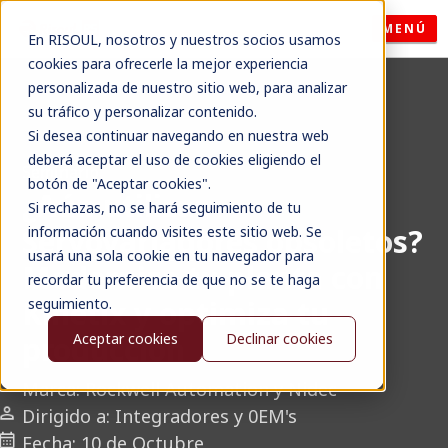
MENÚ
En RISOUL, nosotros y nuestros socios usamos
cookies para ofrecerle la mejor experiencia
personalizada de nuestro sitio web, para analizar
su tráfico y personalizar contenido.
Si desea continuar navegando en nuestra web
deberá aceptar el uso de cookies eligiendo el
Seminario
botón de "Aceptar cookies".
¿Aún utilizas
Si rechazas, no se hará seguimiento de tu
Servovariadores
obsoletos?
información cuando visites este sitio web. Se
usará una sola cookie en tu navegador para
Moderniza tu planta con
recordar tu preferencia de que no se te haga
Kinetix
y optimiza tu
seguimiento.
Aceptar cookies
Declinar cookies
producción
Marca: Rockwell Automation y Nidec
Dirigido a: Integradores y 0EM's
Fecha: 10 de Octubre