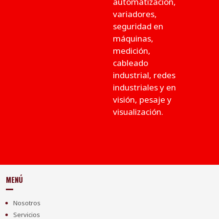
automatización,
variadores,
seguridad en
máquinas,
medición,
cableado
industrial, redes
industriales y en
visión, pesaje y
visualización.
MENÚ
Nosotros
Servicios