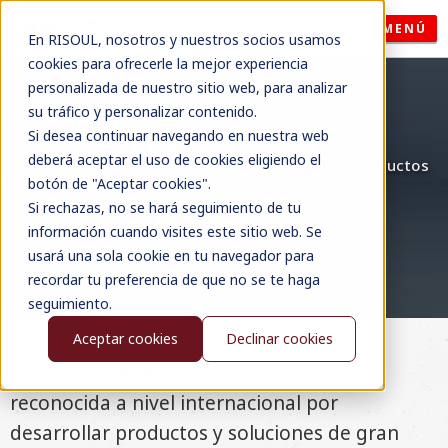
MENÚ
En RISOUL, nosotros y nuestros socios usamos
cookies para ofrecerle la mejor experiencia
personalizada de nuestro sitio web, para analizar
su tráfico y personalizar contenido.
PRODUCTOS MEI
Si desea continuar navegando en nuestra web
deberá aceptar el uso de cookies eligiendo el
¿Necesitas asesoría, información o precio de productos
MEI?
botón de "Aceptar cookies".
Si rechazas, no se hará seguimiento de tu
Contáctanos
información cuando visites este sitio web. Se
usará una sola cookie en tu navegador para
recordar tu preferencia de que no se te haga
seguimiento.
Aceptar cookies
Declinar cookies
Somos distribuidores MEI, marca
reconocida a nivel internacional por
desarrollar productos y soluciones de gran