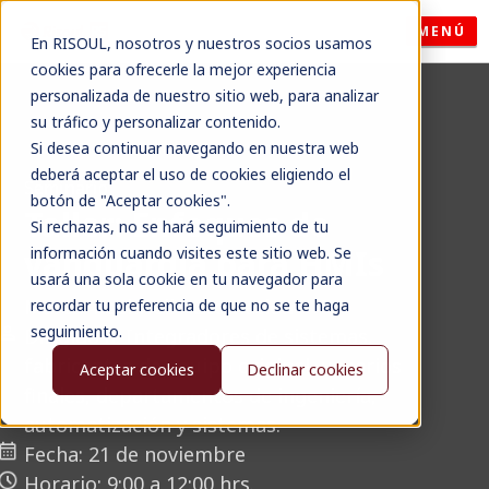
MENÚ
En RISOUL, nosotros y nuestros socios usamos
cookies para ofrecerle la mejor experiencia
personalizada de nuestro sitio web, para analizar
su tráfico y personalizar contenido.
Si desea continuar navegando en nuestra web
deberá aceptar el uso de cookies eligiendo el
Seminario
botón de "Aceptar cookies".
Taller: Enfoques de
Si rechazas, no se hará seguimiento de tu
vanguardia para
HMIs
información cuando visites este sitio web. Se
usará una sola cookie en tu navegador para
Marca:
Rockwell
Automation
recordar tu preferencia de que no se te haga
seguimiento.
Dirigido a:
Integradores de sistemas,
fabricantes de equipo original, usuarios
Aceptar cookies
Declinar cookies
finales, departamentos de ingeniería,
automatización y sistemas.
Fecha:
21 de noviembre
Horario: 9:00 a 12:00 hrs.