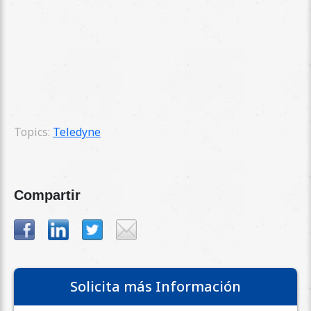
Topics:
Teledyne
Compartir
Solicita más Información