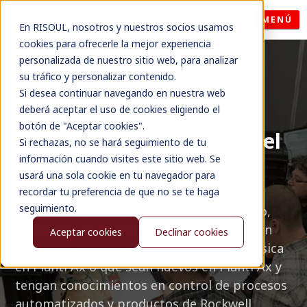
MENÚ
En RISOUL, nosotros y nuestros socios usamos
cookies para ofrecerle la mejor experiencia
personalizada de nuestro sitio web, para analizar
su tráfico y personalizar contenido.
Si desea continuar navegando en nuestra web
deberá aceptar el uso de cookies eligiendo el
PRC201
botón de "Aceptar cookies".
Diseño y configuración del
Si rechazas, no se hará seguimiento de tu
sistema
PlantPAx
información cuando visites este sitio web. Se
usará una sola cookie en tu navegador para
Audiencia ideal:
Ideal integradores de
recordar tu preferencia de que no se te haga
seguimiento.
sistemas, ingenieros de soporte de campo,
ingenieros de soporte remoto, expertos en
Aceptar cookies
Declinar cookies
dominios e ingenieros con experiencia básica
en
PlantPAx
o que sean nuevos en
PlantPAx
y
tengan conocimientos en control de procesos
automatizados y productos de Rockwell