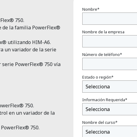
Nombre
*
erFlex® 750.
ve de la familia PowerFlex®
Nombre de la empresa
lex® utilizando HIM-A6.
a un variador de la serie
Número de teléfono
*
or serie PowerFlex® 750 vía
Estado o región
*
Información Requerida
*
 PowerFlex® 750.
rol en un variador de la
Nombre del curso
*
ie PowerFlex® 750.