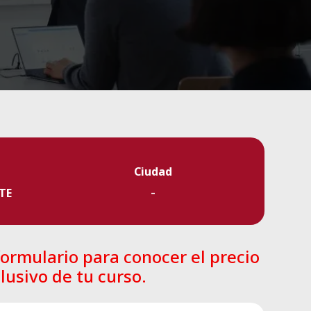
Ciudad
-
TE
ormulario para conocer el precio
lusivo de tu curso.