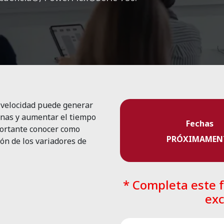
e velocidad puede generar
inas y aumentar el tiempo
Fechas
portante conocer como
PRÓXIMAMEN
ión de los variadores de
* Completa este f
exc