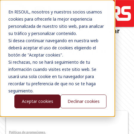
En RISOUL, nosotros y nuestros socios usamos
cookies para ofrecerle la mejor experiencia
personalizada de nuestro sitio web, para analizar
Te invitamos a ver nuestro webinar
su tráfico y personalizar contenido.
de
Si desea continuar navegando en nuestra web
deberá aceptar el uso de cookies eligiendo el
Láser escáner para celdas
botón de "Aceptar cookies".
robóticas seguras
Si rechazas, no se hará seguimiento de tu
información cuando visites este sitio web. Se
usará una sola cookie en tu navegador para
recordar tu preferencia de que no se te haga
Déjanos tus datos para poder
seguimiento.
ver este webinar.
Aceptar cookies
Declinar cookies
Políticas de promociones
.