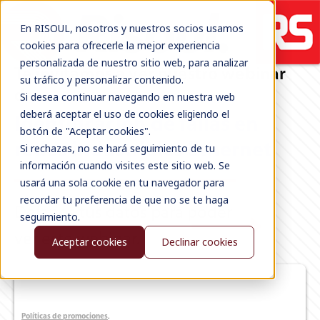
En RISOUL, nosotros y nuestros socios usamos
cookies para ofrecerle la mejor experiencia
personalizada de nuestro sitio web, para analizar
Te invitamos a ver nuestro webinar
su tráfico y personalizar contenido.
de
Si desea continuar navegando en nuestra web
deberá aceptar el uso de cookies eligiendo el
Identificación de fallas en
botón de "Aceptar cookies".
redes industriales Ethernet
Si rechazas, no se hará seguimiento de tu
información cuando visites este sitio web. Se
usará una sola cookie en tu navegador para
recordar tu preferencia de que no se te haga
Déjanos tus datos para poder
seguimiento.
ver este webinar.
Aceptar cookies
Declinar cookies
Políticas de promociones
.