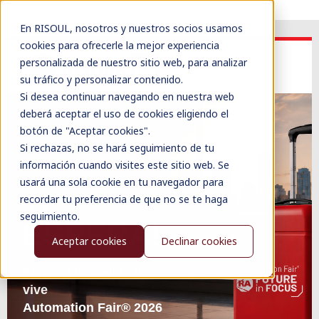
En RISOUL, nosotros y nuestros socios usamos
cookies para ofrecerle la mejor experiencia
personalizada de nuestro sitio web, para analizar
su tráfico y personalizar contenido.
Si desea continuar navegando en nuestra web
deberá aceptar el uso de cookies eligiendo el
AUTOMATION FAIR®
botón de "Aceptar cookies".
2026
Si rechazas, no se hará seguimiento de tu
¡BOSTON
información cuando visites este sitio web. Se
usará una sola cookie en tu navegador para
TE
recordar tu preferencia de que no se te haga
seguimiento.
ESPERA!
Aceptar cookies
Declinar cookies
Prepara tu maleta y
vive
Automation Fair® 2026